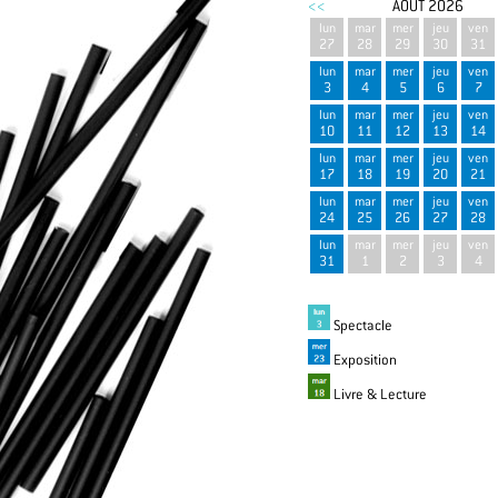
<<
AOÛT 2026
lun
mar
mer
jeu
ven
27
28
29
30
31
lun
mar
mer
jeu
ven
3
4
5
6
7
lun
mar
mer
jeu
ven
10
11
12
13
14
lun
mar
mer
jeu
ven
17
18
19
20
21
lun
mar
mer
jeu
ven
24
25
26
27
28
lun
mar
mer
jeu
ven
31
1
2
3
4
Spectacle
Exposition
Livre & Lecture