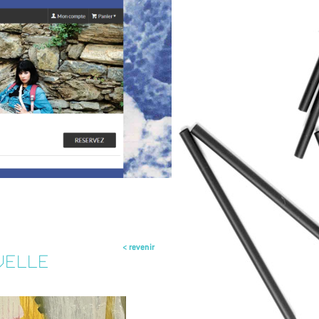
< revenir
VELLE