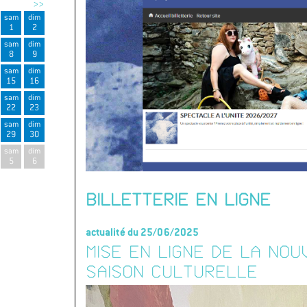
>>
sam
dim
1
2
sam
dim
8
9
sam
dim
15
16
sam
dim
22
23
sam
dim
29
30
sam
dim
5
6
BILLETTERIE EN LIGNE
actualité du 25/06/2025
MISE EN LIGNE DE LA NOU
SAISON CULTURELLE