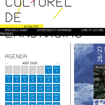
CULTUREL
DE
ACTUALITÉS
LANDIVISIAU
SPECTACLE VIVANT
EXPOSITIONS ET PATRIMOINE
LIVRE ET LECTURE
PRATIQUES
AGENDA
<<
AOÛT 2026
>>
lun
mar
mer
jeu
ven
sam
dim
27
28
29
30
31
1
2
lun
mar
mer
jeu
ven
sam
dim
3
4
5
6
7
8
9
lun
mar
mer
jeu
ven
sam
dim
10
11
12
13
14
15
16
lun
mar
mer
jeu
ven
sam
dim
17
18
19
20
21
22
23
lun
mar
mer
jeu
ven
sam
dim