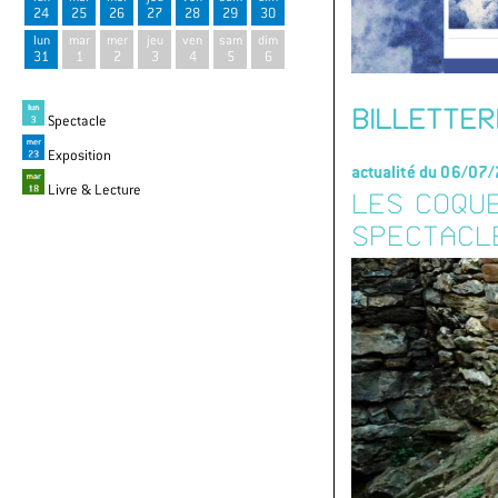
24
25
26
27
28
29
30
lun
mar
mer
jeu
ven
sam
dim
31
1
2
3
4
5
6
BILLETTER
Spectacle
Exposition
actualité du 06/07
Livre & Lecture
LES COQUE
SPECTACL