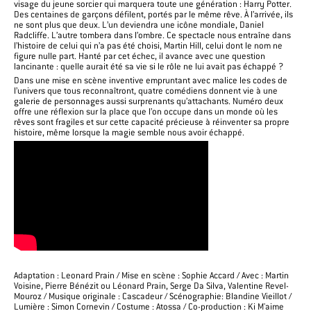
visage du jeune sorcier qui marquera toute une génération : Harry Potter.
Des centaines de garçons défilent, portés par le même rêve. À l’arrivée, ils
ne sont plus que deux. L’un deviendra une icône mondiale, Daniel
Radcliffe. L’autre tombera dans l’ombre. Ce spectacle nous entraîne dans
l’histoire de celui qui n’a pas été choisi, Martin Hill, celui dont le nom ne
figure nulle part. Hanté par cet échec, il avance avec une question
lancinante : quelle aurait été sa vie si le rôle ne lui avait pas échappé ?
Dans une mise en scène inventive empruntant avec malice les codes de
l’univers que tous reconnaîtront, quatre comédiens donnent vie à une
galerie de personnages aussi surprenants qu’attachants. Numéro deux
offre une réflexion sur la place que l’on occupe dans un monde où les
rêves sont fragiles et sur cette capacité précieuse à réinventer sa propre
histoire, même lorsque la magie semble nous avoir échappé.
Adaptation : Leonard Prain / Mise en scène : Sophie Accard / Avec : Martin
Voisine, Pierre Bénézit ou Léonard Prain, Serge Da Silva, Valentine Revel-
Mouroz / Musique originale : Cascadeur / Scénographie: Blandine Vieillot /
Lumière : Simon Cornevin / Costume : Atossa / Co-production : Ki M'aime