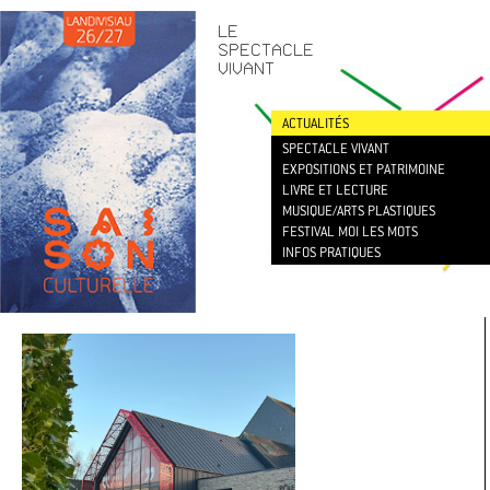
CONTACT
/
NEWSLETTER
LE
SPECTACLE
VIVANT
ACTUALITÉS
SPECTACLE VIVANT
EXPOSITIONS ET PATRIMOINE
LIVRE ET LECTURE
MUSIQUE/ARTS PLASTIQUES
FESTIVAL MOI LES MOTS
INFOS PRATIQUES