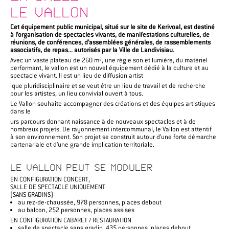
LE VALLON
Cet équipement public municipal, situé sur le site de Kerivoal, est destiné
à l’organisation de spectacles vivants, de manifestations culturelles, de
réunions, de conférences, d’assemblées générales, de rassemblements
associatifs, de repas... autorisés par la Ville de Landivisiau.
Avec un vaste plateau de 260 m², une régie son et lumière, du matériel
performant, le vallon est un nouvel équipement dédié à la culture et au
spectacle vivant. Il est un lieu de diffusion artist
ique pluridisciplinaire et se veut être un lieu de travail et de recherche
pour les artistes, un lieu convivial ouvert à tous.
Le Vallon souhaite accompagner des créations et des équipes artistiques
dans le
urs parcours donnant naissance à de nouveaux spectacles et à de
nombreux projets. De rayonnement intercommunal, le Vallon est attentif
à son environnement. Son projet se construit autour d’une forte démarche
partenariale et d’une grande implication territoriale.
LE VALLON PEUT SE MODULER
EN CONFIGURATION CONCERT,
SALLE DE SPECTACLE UNIQUEMENT
(SANS GRADINS)
au rez-de-chaussée, 978 personnes, places debout
au balcon, 252 personnes, places assises
EN CONFIGURATION CABARET / RESTAURATION
salle de spectacle sans gradin, 435 personnes, places debout