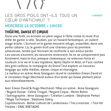
LES GROS POILS ONT-ILS TOUS UN
< revenir
CŒUR D'ARTICHAUT ?
MERCREDI 14 OCTOBRE > 14H30
THÉÂTRE, DANSE ET CIRQUE
Dans une forêt, un écrivain en plein vague à l’âme croise la route d’un
drôle de gamin à vélo. Soudain, par un hasard fantastique, un violent
orage éclate. L’écrivain et le gamin trouvent refuge, ensemble, dans une
petite cabane. Là, le gamin écrit une chanson pour sa première
amoureuse, tandis que l’écrivain se confronte à son amour perdu.
Les coeurs s’ouvrent, les souvenirs reviennent. Ils ne se comprennent pas
forcément, mais le duo, presque clownesque, va redonner force et
couleurs à la vie et à ses mystères. Après Zéphir et Alizé, et Face cachée
des gros cailloux, la compagnie du Grand Tout explore un nouveau
langage qui mêle théâtre, danse, cirque et chansigne.
La metteur en scène Anne Goasguen réunit le comédien Erwan David
et
le circassien Hugo Marchand autour d’un texte qui laisse joliment place
aux rebondissements.
Avec Erwan David & Hugo Marchand /
Mise en scène : Anne Goasguen
/
Regard Danse :
Céline Tringali /
Regard Cirque : Moritz Bohm
/
Scénographie : Anne Goasguen /
Création
Lumière : Stéphanie Petton
/
Régie Technique : Stéphane Gobry
Coproducteurs : Atelier culturel de Landerneau / Trio.s inzinzac / Tres tôt
Théâtre / DRAC BRETAGNE