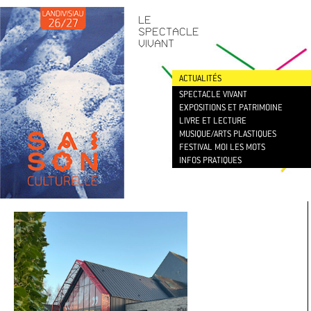
CONTACT
/
NEWSLETTER
LE
SPECTACLE
VIVANT
ACTUALITÉS
SPECTACLE VIVANT
EXPOSITIONS ET PATRIMOINE
LIVRE ET LECTURE
MUSIQUE/ARTS PLASTIQUES
FESTIVAL MOI LES MOTS
INFOS PRATIQUES