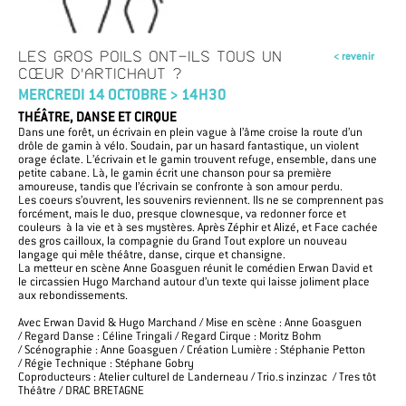
LES GROS POILS ONT-ILS TOUS UN
< revenir
CŒUR D'ARTICHAUT ?
MERCREDI 14 OCTOBRE > 14H30
THÉÂTRE, DANSE ET CIRQUE
Dans une forêt, un écrivain en plein vague à l’âme croise la route d’un
drôle de gamin à vélo. Soudain, par un hasard fantastique, un violent
orage éclate. L’écrivain et le gamin trouvent refuge, ensemble, dans une
petite cabane. Là, le gamin écrit une chanson pour sa première
amoureuse, tandis que l’écrivain se confronte à son amour perdu.
Les coeurs s’ouvrent, les souvenirs reviennent. Ils ne se comprennent pas
forcément, mais le duo, presque clownesque, va redonner force et
couleurs à la vie et à ses mystères. Après Zéphir et Alizé, et Face cachée
des gros cailloux, la compagnie du Grand Tout explore un nouveau
langage qui mêle théâtre, danse, cirque et chansigne.
La metteur en scène Anne Goasguen réunit le comédien Erwan David
et
le circassien Hugo Marchand autour d’un texte qui laisse joliment place
aux rebondissements.
Avec Erwan David & Hugo Marchand /
Mise en scène : Anne Goasguen
/
Regard Danse :
Céline Tringali /
Regard Cirque : Moritz Bohm
/
Scénographie : Anne Goasguen /
Création
Lumière : Stéphanie Petton
/
Régie Technique : Stéphane Gobry
Coproducteurs : Atelier culturel de Landerneau / Trio.s inzinzac / Tres tôt
Théâtre / DRAC BRETAGNE