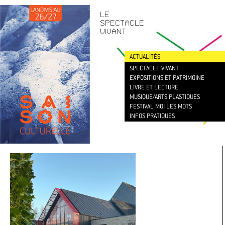
CONTACT
/
NEWSLETTER
LE
SPECTACLE
VIVANT
ACTUALITÉS
SPECTACLE VIVANT
EXPOSITIONS ET PATRIMOINE
LIVRE ET LECTURE
MUSIQUE/ARTS PLASTIQUES
FESTIVAL MOI LES MOTS
INFOS PRATIQUES