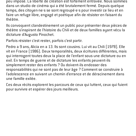
peu imposé. La liberté de création est fortement entravée. Nous sommes
dans un studio de cinéma qui a été brutalement fermé. Depuis quelque
temps, des citoyen·ne·s se sont regroupé·e·s pour investir ce lieu et en
faire un refuge libre, engagé et poétique afin de résister en faisant du
théâtre.
Ils convoquent clandestinement un public pour présenter deux pièces de
théâtre s'inspirant de l'histoire du Chili et de deux familles ayant vécu la
dictature d’Augusto Pinochet.
Parfois résister c’est rester, parfois c’est partir.
Pedro a 9 ans, Alicia en a 13. Ils sont cousins. Lui vit au Chili (1978). Elle
vit en France (1986). Deux temporalités, deux écritures différentes, mais
qui interrogent toutes deux la place de l'enfant sous une dictature ou en
exil. En temps de guerre et de dictature les enfants peuvent-ils
simplement rester des enfants ? Ou doivent-ils endosser des
responsabilités qui ne sont pas de leur âge ? Comment se construire à
l'adolescence en suivant un chemin d’errance et de déracinement dans
une famille exilée.
Ces deux récits explorent les parcours de ceux qui luttent, ceux qui fuient
pour survivre et espérer des jours meilleurs.