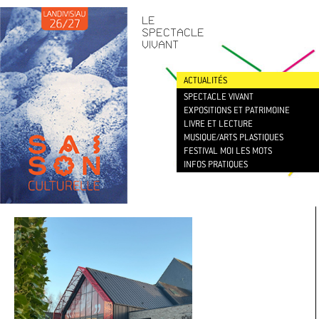
CONTACT
/
NEWSLETTER
LE
SPECTACLE
VIVANT
ACTUALITÉS
SPECTACLE VIVANT
EXPOSITIONS ET PATRIMOINE
LIVRE ET LECTURE
MUSIQUE/ARTS PLASTIQUES
FESTIVAL MOI LES MOTS
INFOS PRATIQUES