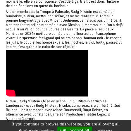
moins elle, elle en a conscience, c’est déjà ça. Bref, c’est donc l’histoire
de cinq Parisiens en quête du bonheur.
Ancien membre de la Troupe à Palmade, Rudy Milstein est comédien,
humoriste, auteur, metteur en scène, et même réalisateur. Après un
premier long-métrage avec Vincent Dedienne, Je ne suis pas un héros, il
a co-écrit cette brillante comédie avec Nicolas Lumbreras, que l’on a déjà
accueilli au Vallon pour La Course des Géants. La pièce a reçu deux
Molières en 2024 : meilleure comédie et meilleur auteur francophone
vivant. Un spectacle feel-good qui ne craint pas l’humour noir - le cancer,
les juifs, le couple, les homosexuels, les moches, le viol, tout y passe… Et
le pire, c’est qu’on a le culot de s’en réjouir !
Auteur : Rudy Milstein / Mise en scène : Rudy Milstein et Nicolas
Lumbreras / Avec : Rudy Milstein, Nicolas Lumbreras, Erwan Téréné, Zoé
Bruneau, en alternance avec Ariane Boumendil, Baya Rehaz, en
alternance avec Constance Carrelet / Production Théâtre Lepic. ©
Alejandro Guerrero.
If you continue to browse this website, you are allowing all
OK, accept all
third-party services