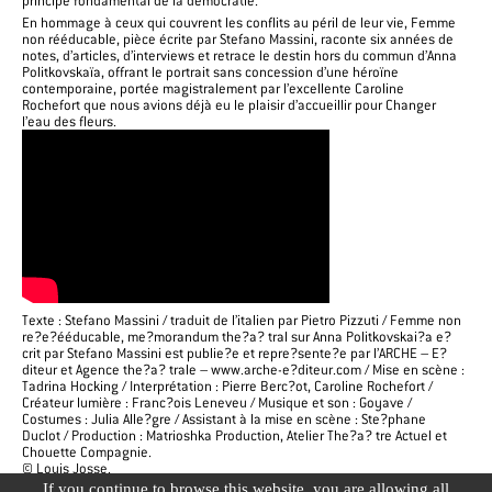
principe fondamental de la démocratie.
En hommage à ceux qui couvrent les conflits au péril de leur vie, Femme
non rééducable, pièce écrite par Stefano Massini, raconte six années de
notes, d’articles, d’interviews et retrace le destin hors du commun d’Anna
Politkovskaïa, offrant le portrait sans concession d’une héroïne
contemporaine, portée magistralement par l’excellente Caroline
Rochefort que nous avions déjà eu le plaisir d’accueillir pour Changer
l’eau des fleurs.
Texte : Stefano Massini / traduit de l’italien par Pietro Pizzuti / Femme non
re?e?ééducable, me?morandum the?a? tral sur Anna Politkovskai?a e?
crit par Stefano Massini est publie?e et repre?sente?e par l’ARCHE – E?
diteur et Agence the?a? trale – www.arche-e?diteur.com / Mise en scène :
Tadrina Hocking / Interprétation : Pierre Berc?ot, Caroline Rochefort /
Créateur lumière : Franc?ois Leneveu / Musique et son : Goyave /
Costumes : Julia Alle?gre / Assistant à la mise en scène : Ste?phane
Duclot / Production : Matrioshka Production, Atelier The?a? tre Actuel et
Chouette Compagnie.
© Louis Josse.
If you continue to browse this website, you are allowing all