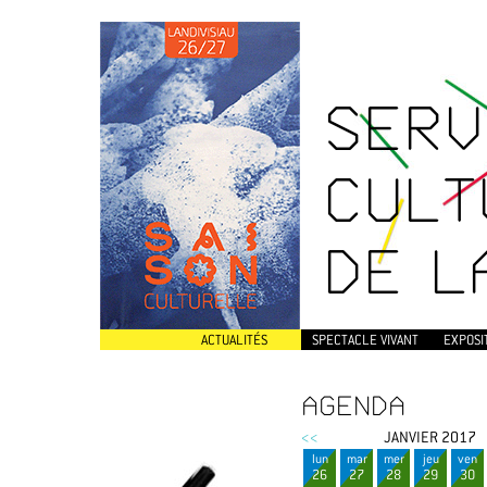
SERV
CULT
DE L
ACTUALITÉS
SPECTACLE VIVANT
EXPOSI
AGENDA
<<
JANVIER 2017
lun
mar
mer
jeu
ven
26
27
28
29
30