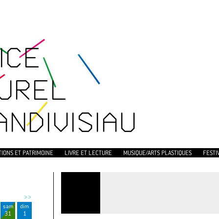
ICE
UREL
ANDIVISIAU
TIONS ET PATRIMOINE
LIVRE ET LECTURE
MUSIQUE/ARTS PLASTIQUES
FESTI
>>
sam
dim
31
1