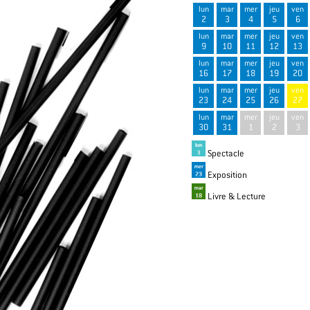
lun
mar
mer
jeu
ven
2
3
4
5
6
lun
mar
mer
jeu
ven
9
10
11
12
13
lun
mar
mer
jeu
ven
16
17
18
19
20
lun
mar
mer
jeu
ven
23
24
25
26
27
lun
mar
mer
jeu
ven
30
31
1
2
3
Spectacle
Exposition
Livre & Lecture