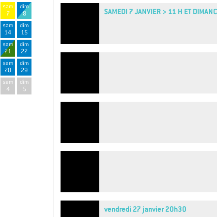
sam
dim
SAMEDI 7 JANVIER > 11 H ET DIMAN
7
8
sam
dim
14
15
sam
dim
21
22
sam
dim
28
29
sam
dim
4
5
vendredi 27 janvier 20h30