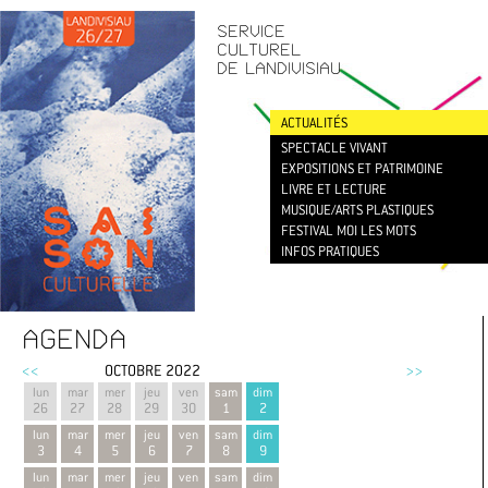
CONTACT
/
NEWSLETTER
SERVICE
CULTUREL
DE LANDIVISIAU
ACTUALITÉS
SPECTACLE VIVANT
EXPOSITIONS ET PATRIMOINE
LIVRE ET LECTURE
MUSIQUE/ARTS PLASTIQUES
FESTIVAL MOI LES MOTS
INFOS PRATIQUES
AGENDA
<<
OCTOBRE 2022
>>
lun
mar
mer
jeu
ven
sam
dim
26
27
28
29
30
1
2
lun
mar
mer
jeu
ven
sam
dim
3
4
5
6
7
8
9
lun
mar
mer
jeu
ven
sam
dim