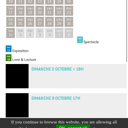
10
11
12
13
14
15
16
lun
mar
mer
jeu
ven
sam
dim
17
18
19
20
21
22
23
lun
mar
mer
jeu
ven
sam
dim
24
25
26
27
28
29
30
lun
mar
mer
jeu
ven
sam
dim
31
1
2
3
4
5
6
Spectacle
Exposition
Livre & Lecture
DIMANCHE 2 OCTOBRE > 18H
DIMANCHE 9 OCTOBRE 17H
If you continue to browse this website, you are allowing all