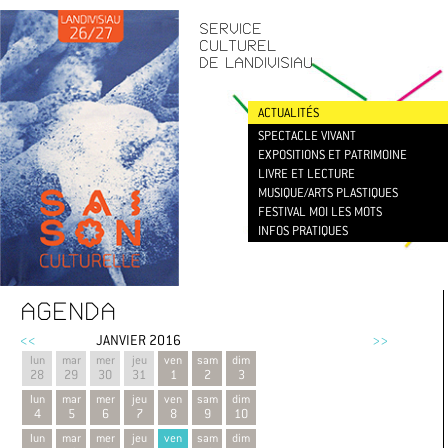
CONTACT
/
NEWSLETTER
SERVICE
CULTUREL
DE LANDIVISIAU
ACTUALITÉS
SPECTACLE VIVANT
EXPOSITIONS ET PATRIMOINE
LIVRE ET LECTURE
MUSIQUE/ARTS PLASTIQUES
FESTIVAL MOI LES MOTS
INFOS PRATIQUES
AGENDA
<<
JANVIER 2016
>>
lun
mar
mer
jeu
ven
sam
dim
28
29
30
31
1
2
3
lun
mar
mer
jeu
ven
sam
dim
4
5
6
7
8
9
10
lun
mar
mer
jeu
ven
sam
dim