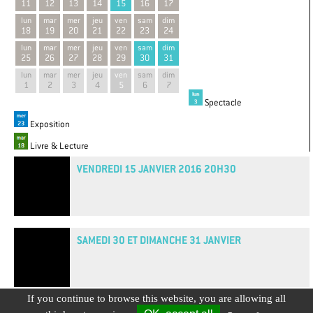
11
12
13
14
15
16
17
lun
mar
mer
jeu
ven
sam
dim
18
19
20
21
22
23
24
lun
mar
mer
jeu
ven
sam
dim
25
26
27
28
29
30
31
lun
mar
mer
jeu
ven
sam
dim
1
2
3
4
5
6
7
Spectacle
Exposition
Livre & Lecture
VENDREDI 15 JANVIER 2016 20H30
SAMEDI 30 ET DIMANCHE 31 JANVIER
If you continue to browse this website, you are allowing all