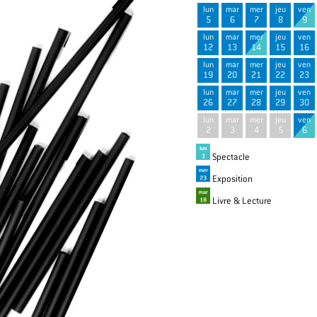
lun
mar
mer
jeu
ven
5
6
7
8
9
lun
mar
mer
jeu
ven
12
13
14
15
16
lun
mar
mer
jeu
ven
19
20
21
22
23
lun
mar
mer
jeu
ven
26
27
28
29
30
lun
mar
mer
jeu
ven
2
3
4
5
6
Spectacle
Exposition
Livre & Lecture