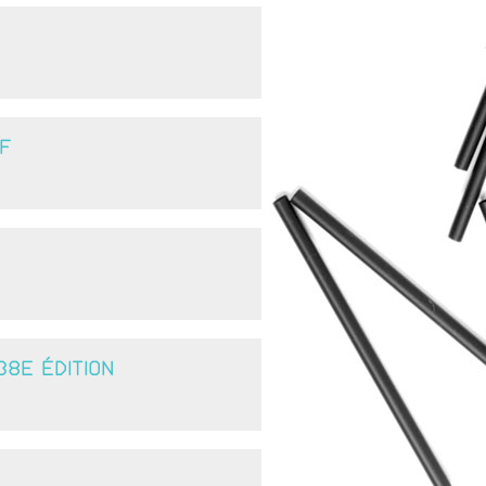
F
8E ÉDITION