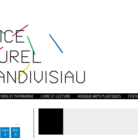
ICE
UREL
ANDIVISIAU
TIONS ET PATRIMOINE
LIVRE ET LECTURE
MUSIQUE/ARTS PLASTIQUES
FESTI
>>
sam
dim
3
4