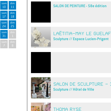
sam
dim
SALON DE PEINTURE - 58e édition
10
11
sam
dim
17
18
sam
dim
24
25
sam
dim
LAËTITIA-MAY LE GUELAF
31
1
Sculpture // Espace Lucien-Prigent
sam
dim
7
8
SALON DE SCULPTURE - 3
Sculpture // Hôtel de Ville
THOMA RYSE