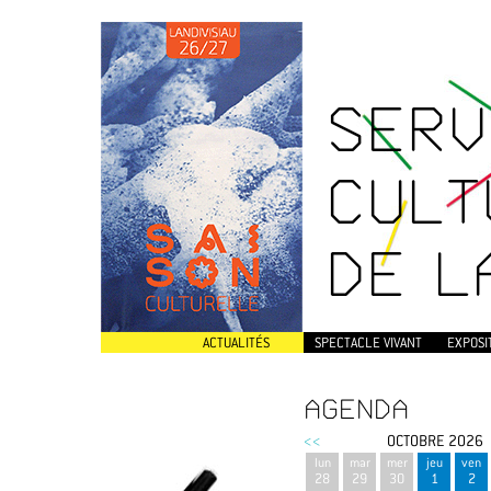
SERV
CULT
DE L
ACTUALITÉS
SPECTACLE VIVANT
EXPOSI
AGENDA
<<
OCTOBRE 2026
lun
mar
mer
jeu
ven
28
29
30
1
2