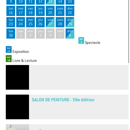
9
10
11
12
13
14
15
lun
mar
mer
jeu
ven
sam
dim
16
17
18
19
20
21
22
lun
mar
mer
jeu
ven
sam
dim
23
24
25
26
27
28
29
lun
mar
mer
jeu
ven
sam
dim
30
1
2
3
4
5
6
Spectacle
Exposition
Livre & Lecture
SALON DE PEINTURE - 58e édition