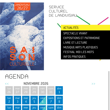
CONTACT
/
NEWSLETTER
SERVICE
CULTUREL
DE LANDIVISIAU
ACTUALITÉS
SPECTACLE VIVANT
EXPOSITIONS ET PATRIMOINE
LIVRE ET LECTURE
MUSIQUE/ARTS PLASTIQUES
FESTIVAL MOI LES MOTS
INFOS PRATIQUES
AGENDA
<<
NOVEMBRE 2026
>>
lun
mar
mer
jeu
ven
sam
dim
26
27
28
29
30
31
1
lun
mar
mer
jeu
ven
sam
dim
2
3
4
5
6
7
8
lun
mar
mer
jeu
ven
sam
dim