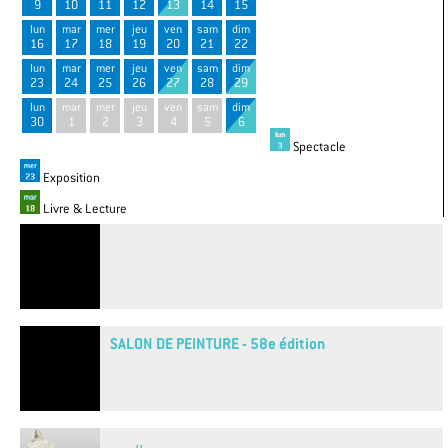
9
10
11
12
13
14
15
lun
mar
mer
jeu
ven
sam
dim
16
17
18
19
20
21
22
lun
mar
mer
jeu
ven
sam
dim
23
24
25
26
27
28
29
lun
mar
mer
jeu
ven
sam
dim
30
1
2
3
4
5
6
Spectacle
Exposition
Livre & Lecture
SALON DE PEINTURE - 58e édition