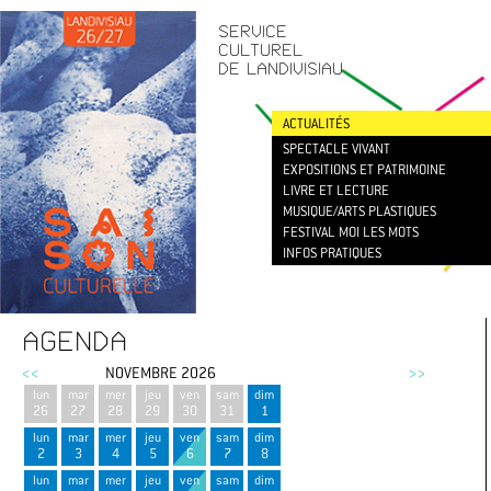
CONTACT
/
NEWSLETTER
SERVICE
CULTUREL
DE LANDIVISIAU
ACTUALITÉS
SPECTACLE VIVANT
EXPOSITIONS ET PATRIMOINE
LIVRE ET LECTURE
MUSIQUE/ARTS PLASTIQUES
FESTIVAL MOI LES MOTS
INFOS PRATIQUES
AGENDA
<<
NOVEMBRE 2026
>>
lun
mar
mer
jeu
ven
sam
dim
26
27
28
29
30
31
1
lun
mar
mer
jeu
ven
sam
dim
2
3
4
5
6
7
8
lun
mar
mer
jeu
ven
sam
dim