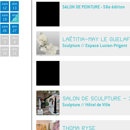
sam
dim
SALON DE PEINTURE - 58e édition
12
13
sam
dim
19
20
sam
dim
26
27
sam
dim
LAËTITIA-MAY LE GUELAF
3
4
Sculpture // Espace Lucien-Prigent
sam
dim
10
11
SALON DE SCULPTURE - 3
Sculpture // Hôtel de Ville
THOMA RYSE