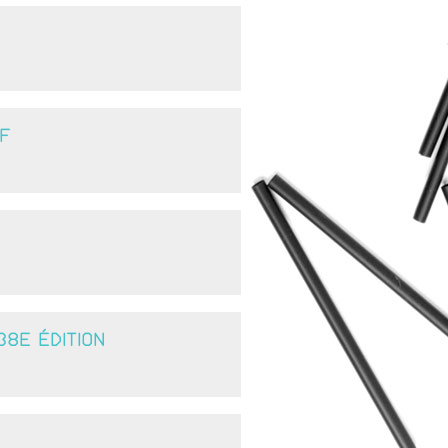
F
8E ÉDITION