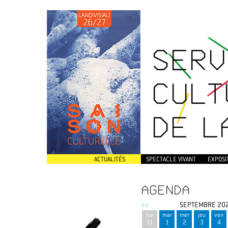
SERV
CULT
DE L
ACTUALITÉS
SPECTACLE VIVANT
EXPOSI
AGENDA
<<
SEPTEMBRE 20
lun
mar
mer
jeu
ven
31
1
2
3
4