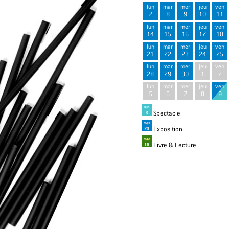
lun
mar
mer
jeu
ven
7
8
9
10
11
lun
mar
mer
jeu
ven
14
15
16
17
18
lun
mar
mer
jeu
ven
21
22
23
24
25
lun
mar
mer
jeu
ven
28
29
30
1
2
lun
mar
mer
jeu
ven
5
6
7
8
9
Spectacle
Exposition
Livre & Lecture