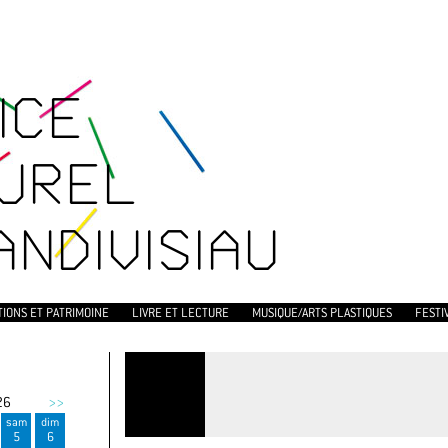
ICE
UREL
ANDIVISIAU
TIONS ET PATRIMOINE
LIVRE ET LECTURE
MUSIQUE/ARTS PLASTIQUES
FESTI
26
>>
sam
dim
5
6