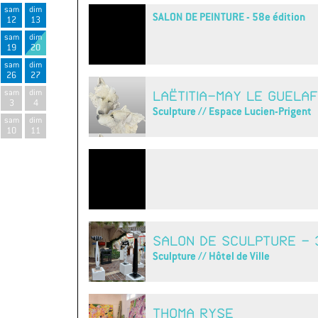
sam
dim
SALON DE PEINTURE - 58e édition
12
13
sam
dim
19
20
sam
dim
26
27
sam
dim
LAËTITIA-MAY LE GUELAF
3
4
Sculpture // Espace Lucien-Prigent
sam
dim
10
11
SALON DE SCULPTURE - 3
Sculpture // Hôtel de Ville
THOMA RYSE