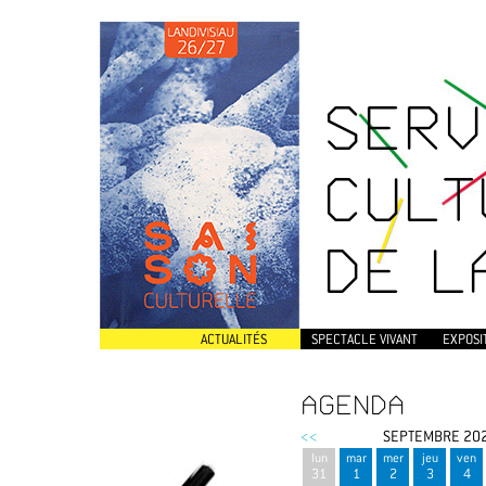
SERV
CULT
DE L
ACTUALITÉS
SPECTACLE VIVANT
EXPOSI
AGENDA
<<
SEPTEMBRE 20
lun
mar
mer
jeu
ven
31
1
2
3
4