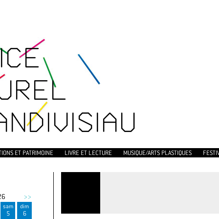
ICE
UREL
ANDIVISIAU
TIONS ET PATRIMOINE
LIVRE ET LECTURE
MUSIQUE/ARTS PLASTIQUES
FESTI
26
>>
sam
dim
5
6