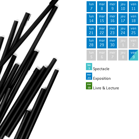
lun
mar
mer
jeu
ven
7
8
9
10
11
lun
mar
mer
jeu
ven
14
15
16
17
18
lun
mar
mer
jeu
ven
21
22
23
24
25
lun
mar
mer
jeu
ven
28
29
30
1
2
lun
mar
mer
jeu
ven
5
6
7
8
9
Spectacle
Exposition
Livre & Lecture