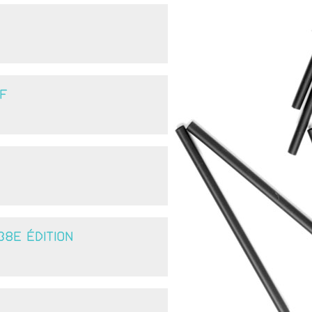
F
8E ÉDITION