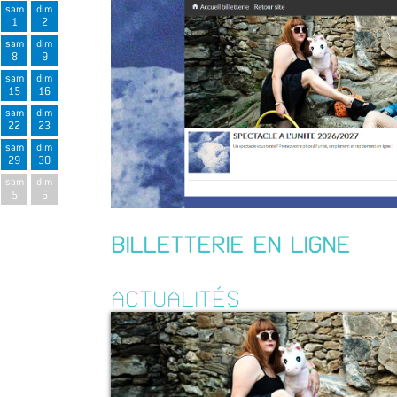
sam
dim
1
2
sam
dim
8
9
sam
dim
15
16
sam
dim
22
23
sam
dim
29
30
sam
dim
5
6
BILLETTERIE EN LIGNE
ACTUALITÉS