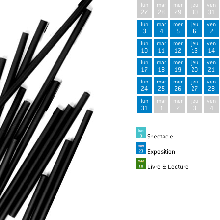
lun
mar
mer
jeu
ven
27
28
29
30
31
lun
mar
mer
jeu
ven
3
4
5
6
7
lun
mar
mer
jeu
ven
10
11
12
13
14
lun
mar
mer
jeu
ven
17
18
19
20
21
lun
mar
mer
jeu
ven
24
25
26
27
28
lun
mar
mer
jeu
ven
31
1
2
3
4
Spectacle
Exposition
Livre & Lecture