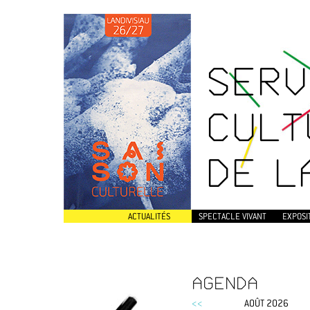
SERV
CULT
DE L
ACTUALITÉS
SPECTACLE VIVANT
EXPOSI
AGENDA
<<
AOÛT 2026