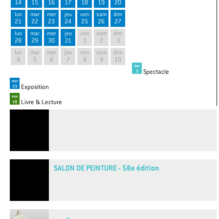
14
15
16
17
18
19
20
lun
mar
mer
jeu
ven
sam
dim
21
22
23
24
25
26
27
lun
mar
mer
jeu
ven
sam
dim
28
29
30
31
1
2
3
lun
mar
mer
jeu
ven
sam
dim
4
5
6
7
8
9
10
Spectacle
Exposition
Livre & Lecture
SALON DE PEINTURE - 58e édition