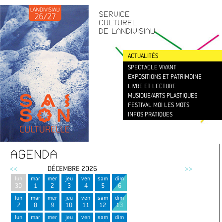
CONTACT
/
NEWSLETTER
SERVICE
CULTUREL
DE LANDIVISIAU
ACTUALITÉS
SPECTACLE VIVANT
EXPOSITIONS ET PATRIMOINE
LIVRE ET LECTURE
MUSIQUE/ARTS PLASTIQUES
FESTIVAL MOI LES MOTS
INFOS PRATIQUES
AGENDA
<<
DÉCEMBRE 2026
>>
lun
mar
mer
jeu
ven
sam
dim
30
1
2
3
4
5
6
lun
mar
mer
jeu
ven
sam
dim
7
8
9
10
11
12
13
lun
mar
mer
jeu
ven
sam
dim