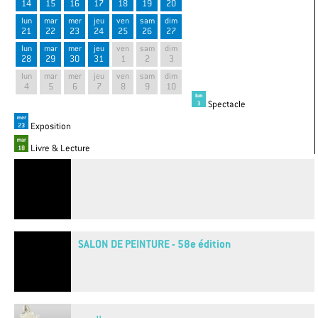
14
15
16
17
18
19
20
lun
mar
mer
jeu
ven
sam
dim
21
22
23
24
25
26
27
lun
mar
mer
jeu
ven
sam
dim
28
29
30
31
1
2
3
lun
mar
mer
jeu
ven
sam
dim
4
5
6
7
8
9
10
Spectacle
Exposition
Livre & Lecture
SALON DE PEINTURE - 58e édition