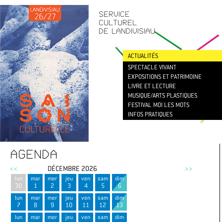
CONTACT
/
NEWSLETTER
SERVICE
CULTUREL
DE LANDIVISIAU
ACTUALITÉS
SPECTACLE VIVANT
EXPOSITIONS ET PATRIMOINE
LIVRE ET LECTURE
MUSIQUE/ARTS PLASTIQUES
FESTIVAL MOI LES MOTS
INFOS PRATIQUES
AGENDA
<<
DÉCEMBRE 2026
>>
lun
mar
mer
jeu
ven
sam
dim
30
1
2
3
4
5
6
lun
mar
mer
jeu
ven
sam
dim
7
8
9
10
11
12
13
lun
mar
mer
jeu
ven
sam
dim