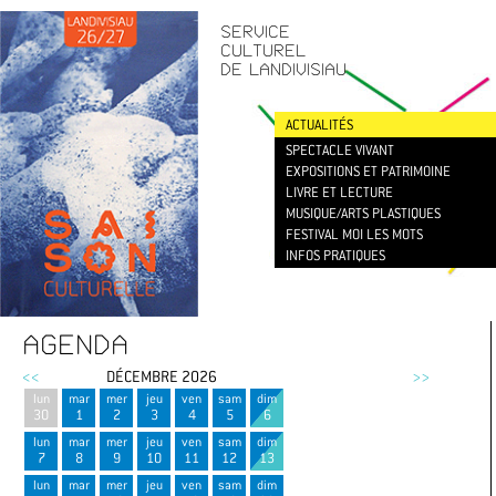
CONTACT
/
NEWSLETTER
SERVICE
CULTUREL
DE LANDIVISIAU
ACTUALITÉS
SPECTACLE VIVANT
EXPOSITIONS ET PATRIMOINE
LIVRE ET LECTURE
MUSIQUE/ARTS PLASTIQUES
FESTIVAL MOI LES MOTS
INFOS PRATIQUES
AGENDA
<<
DÉCEMBRE 2026
>>
lun
mar
mer
jeu
ven
sam
dim
30
1
2
3
4
5
6
lun
mar
mer
jeu
ven
sam
dim
7
8
9
10
11
12
13
lun
mar
mer
jeu
ven
sam
dim