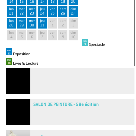
14
15
16
17
18
19
20
lun
mar
mer
jeu
ven
sam
dim
21
22
23
24
25
26
27
lun
mar
mer
jeu
ven
sam
dim
28
29
30
31
1
2
3
lun
mar
mer
jeu
ven
sam
dim
4
5
6
7
8
9
10
Spectacle
Exposition
Livre & Lecture
SALON DE PEINTURE - 58e édition